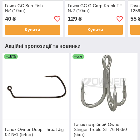
Гачок GC Sea Fish
Гачок GC G.Carp Krank TF
Гачо
№1(10шт)
№2 (10шт)
125
40
129
55
₴
₴
Купити
Купити
Акційні пропозиції та новинки
–18%
–6%
Гачок потрійний Owner
Гачок Owner Deep Throat Jig-
Stinger Treble ST-76 №3/0
02 №1 (54шт)
(6шт)