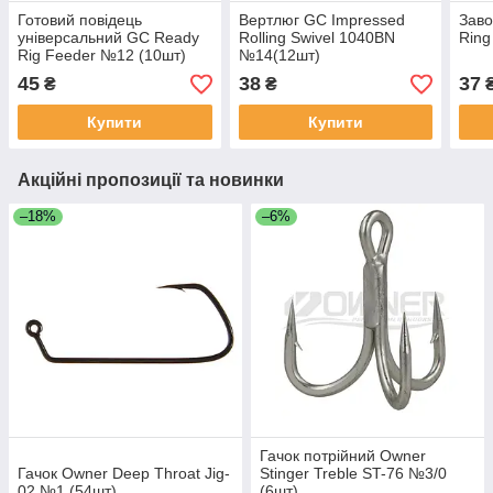
Готовий повідець
Вертлюг GC Impressed
Заво
універсальний GC Ready
Rolling Swivel 1040BN
Ring
Rig Feeder №12 (10шт)
№14(12шт)
45
38
37
₴
₴
Купити
Купити
Акційні пропозиції та новинки
–18%
–6%
Гачок потрійний Owner
Гачок Owner Deep Throat Jig-
Stinger Treble ST-76 №3/0
02 №1 (54шт)
(6шт)