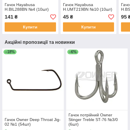
Гачок Hayabusa
Гачок Hayabusa
Гачо
H.BIL288BN №4 (10шт)
H.UMT219BN №10 (10шт)
H.B
141
45
95
₴
₴
Купити
Купити
Акційні пропозиції та новинки
–18%
–6%
Гачок потрійний Owner
Гачок Owner Deep Throat Jig-
Stinger Treble ST-76 №3/0
02 №1 (54шт)
(6шт)