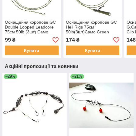
Оснащення коропове GC
Оснащення коропове GC
Осн
Double Looped Leadcore
Heli Rigs 75см
G.Ca
75см 50lb (3шт) Caмo
50lb(3шт)Caмo Green
Clip
Green
(3шт
99
174
148
₴
₴
Купити
Купити
Акційні пропозиції та новинки
–29%
–21%