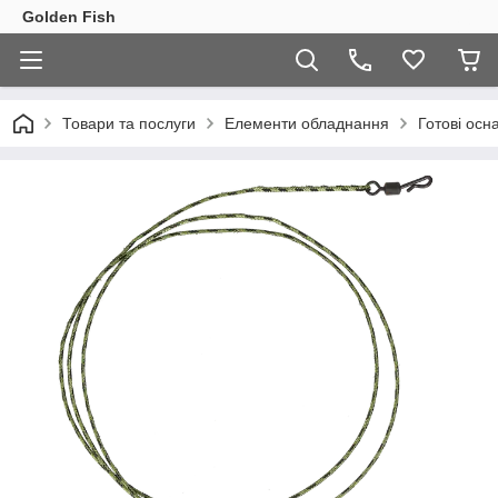
Golden Fish
Товари та послуги
Елементи обладнання
Готові осн