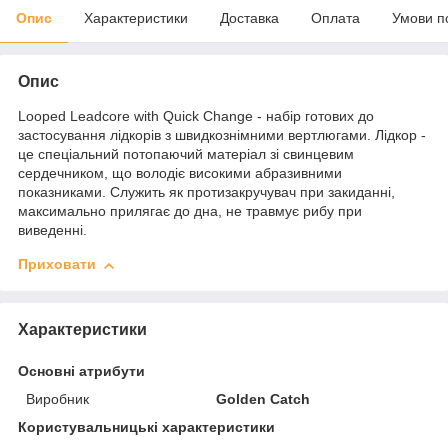
Опис
Характеристики
Доставка
Оплата
Умови п
Опис
Looped Leadcore with Quick Change - набір готових до
застосування лідкорів з швидкознімними вертлюгами. Лідкор -
це спеціальний потопаючий матеріал зі свинцевим
сердечником, що володіє високими абразивними
показниками. Служить як протизакручувач при закиданні,
максимально прилягає до дна, не травмує рибу при
виведенні.
Приховати
Характеристики
Основні атрибути
Виробник
Golden Catch
Користувальницькі характеристики