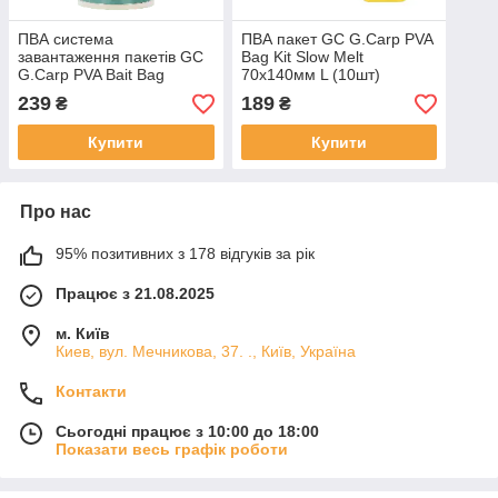
ПВА система
ПВА пакет GC G.Carp PVA
завантаження пакетів GC
Bag Kit Slow Melt
G.Carp PVA Bait Bag
70x140мм L (10шт)
System 55 x 110 мм S
239
189
₴
₴
(25шт)
Купити
Купити
Про нас
95% позитивних з 178 відгуків за рік
Працює з 21.08.2025
м. Київ
Киев, вул. Мечникова, 37. ., Київ, Україна
Контакти
Сьогодні працює з 10:00 до 18:00
Показати весь графік роботи