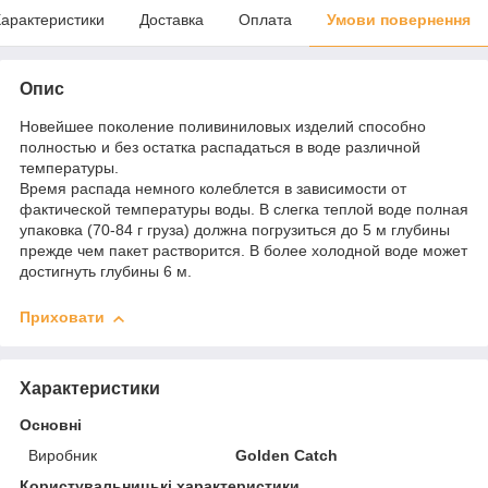
арактеристики
Доставка
Оплата
Умови повернення
Опис
Новейшее поколение поливиниловых изделий способно
полностью и без остатка распадаться в воде различной
температуры.
Время распада немного колеблется в зависимости от
фактической температуры воды. В слегка теплой воде полная
упаковка (70-84 г груза) должна погрузиться до 5 м глубины
прежде чем пакет растворится. В более холодной воде может
достигнуть глубины 6 м.
Приховати
Характеристики
Основні
Виробник
Golden Catch
Користувальницькі характеристики