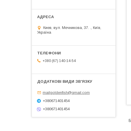
Киев, вул. Мечникова, 37. ., Київ,
Україна
+380 (67) 140-14-54
mailgoldenfish@gmail.com
+380671401454
+380671401454
Б