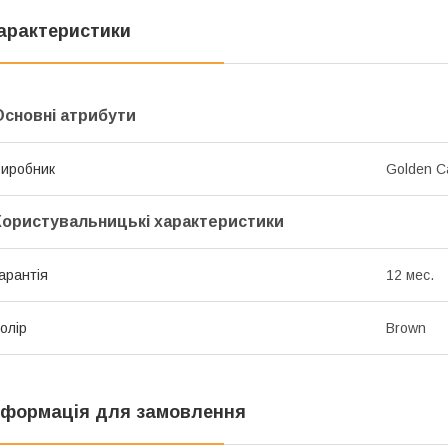
арактеристики
Основні атрибути
иробник
Golden C
Користувальницькі характеристики
арантія
12 мес.
олір
Brown
нформація для замовлення