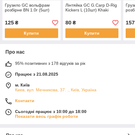
Грузило GC вольфрам
Лінтяйка GC G.Carp D-Rig
Гру
розбірне BN 1.0г (5шт)
Kickers L (10шт) Khaki
розб
125
80
157
₴
₴
Купити
Купити
Про нас
95% позитивних з 178 відгуків за рік
Працює з 21.08.2025
м. Київ
Киев, вул. Мечникова, 37. ., Київ, Україна
Контакти
Сьогодні працює з 10:00 до 18:00
Показати весь графік роботи