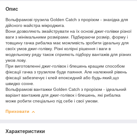
Опис
Вольфрамові грузила Golden Catch з прорізом - знахідка для
дійсного майстра мікроджига.
Вони дозволяють змайструвати на їх основі джиг-голівки різної
ваги з мінімальними розмірами. Підбираючи розмір, форму і
товщину гачка рибалка має можливість зробити ідеальну для
своїх умов джиг-голівку. Різні колірні рішення і ваги в
модельному ряду також сприяють підбору вантажів для різних
умов лову.
При виготовленні джиг-голівок і блешень кращим способом
фіксації гачка з грузилом буде паяння. Але належний рівень
фіксації забезпечує і клей епоксидний або будь-який,що
швидко сохне.
Вольфрамові вантажки Golden Catch з прорізом - ідеальний
варіант вантажив для джиг-голівок і блешень, які рибалка
може робити спеціально під себе і свої умови.
Приховати
Характеристики