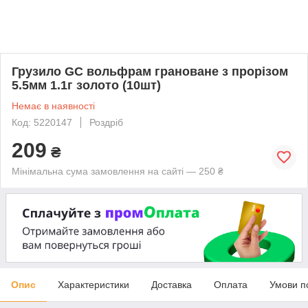
Грузило GC вольфрам грановане з прорізом
5.5мм 1.1г золото (10шт)
Немає в наявності
Код: 5220147
Роздріб
209
₴
Мінімальна сума замовлення на сайті — 250 ₴
Опис
Характеристики
Доставка
Оплата
Умови п