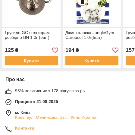
Грузило GC вольфрам
Джиг-головка JungleGym
Гру
розбірне BN 1.0г (5шт)
Carousel 1.0г(5шт)
розб
125
194
157
₴
₴
Купити
Купити
Про нас
95% позитивних з 178 відгуків за рік
Працює з 21.08.2025
м. Київ
Киев, вул. Мечникова, 37. ., Київ, Україна
Контакти