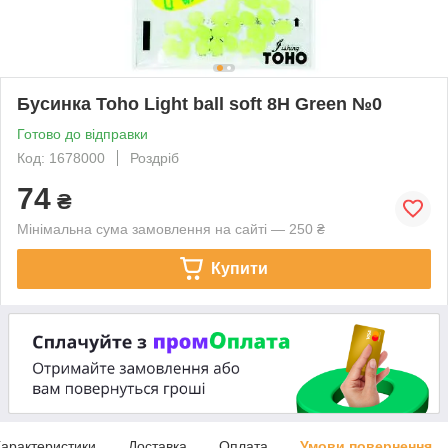
Бусинка Toho Light ball soft 8H Green №0
Готово до відправки
Код: 1678000
Роздріб
74
₴
Мінімальна сума замовлення на сайті — 250 ₴
Купити
арактеристики
Доставка
Оплата
Умови повернення