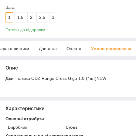
Вага
1
1.5
2
2.5
3
Готово до відправки
арактеристики
Доставка
Оплата
Умови повернення
Опис
Джиг-голівка ODZ Range Cross Giga 1.0г(4шт)NEW
Характеристики
Основні атрибути
Виробник
Cross
Користувальницькі характеристики