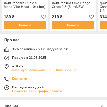
Джиг-головка Rudie'S
Джиг-голівка ODZ Range
Джиг
Meba Vibe Head 1.0г (4шт)
Cross 0.8г(5шт)NEW
Cha
1.4г
189
219
314
₴
₴
Купити
Купити
Про нас
95% позитивних з 179 відгуків за рік
Працює з 21.08.2025
м. Київ
Киев, вул. Мечникова, 37. ., Київ, Україна
Контакти
Сьогодні вихідний
Показати весь графік роботи
Про нас