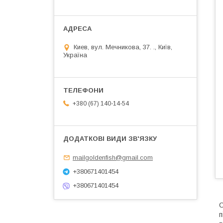
Киев, вул. Мечникова, 37. ., Київ,
Україна
+380 (67) 140-14-54
mailgoldenfish@gmail.com
+380671401454
+380671401454
С
п