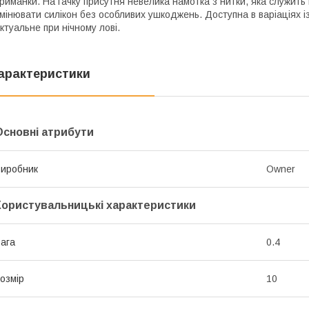
риманки. На гачку присутня невелика намотка з нитки, яка служить 
мінювати силікон без особливих ушкоджень. Доступна в варіаціях і
ктуальне при нічному лові.
арактеристики
Основні атрибути
иробник
Owner
Користувальницькі характеристики
ага
0.4
озмір
10