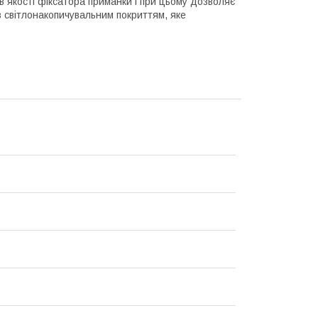
в якості фіксатора приманки і при цьому дозволяє
з світлонакопичувальним покриттям, яке