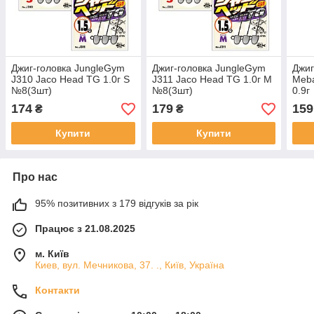
Джиг-головка JungleGym
Джиг-головка JungleGym
Джиг
J310 Jaco Head TG 1.0г S
J311 Jaco Head TG 1.0г M
Meba
№8(3шт)
№8(3шт)
0.9г
174
179
159
₴
₴
Купити
Купити
Про нас
95% позитивних з 179 відгуків за рік
Працює з 21.08.2025
м. Київ
Киев, вул. Мечникова, 37. ., Київ, Україна
Контакти