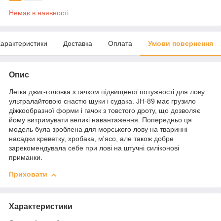
Немає в наявності
арактеристики
Доставка
Оплата
Умови повернення
Опис
Легка джиг-головка з гачком підвищеної потужності для лову
ультралайтовою снастю щуки і судака. JH-89 має грузило
діжкообразної форми і гачок з товстого дроту, що дозволяє
йому витримувати великі навантаження. Попередньо ця
модель була зроблена для морського лову на тваринні
насадки креветку, хробака, м'ясо, але також добре
зарекомендувала себе при лові на штучні силіконові
приманки.
Приховати
Характеристики