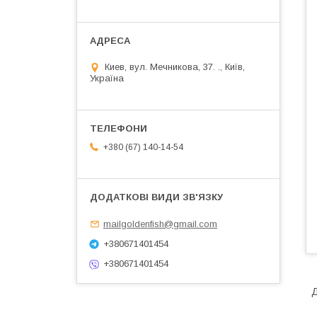
Киев, вул. Мечникова, 37. ., Київ,
Україна
+380 (67) 140-14-54
mailgoldenfish@gmail.com
+380671401454
+380671401454
Д