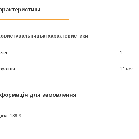
арактеристики
Користувальницькі характеристики
ага
1
арантія
12 мес.
нформація для замовлення
іна:
189 ₴