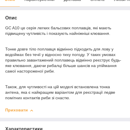
Опис
GC A10 це серія легких бальсових поплавців, які мають
підвищену чутливість і показують найніжніші клювання.
Тонке довге тіло поплавця відмінно підходить для лову у
водоймах без течії у відносно тиху погоду. У таких умовах
правильно завантажений поплавець відмінно реєструє будь-
яке клювання, даючи рибалці більше шансів на упіймання
самої настороженої риби.
Також, для чутливості на цій моделі встановлена тонка
антена, яка є найкращим варіантом для реєстрації ледве
помітних контактів риби зі снастю.
Приховати
Характеристики