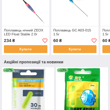
Поплавець нічний ZEOX
Поплавець GC A03-015
Поп
LED Float Stable 2.0г
1.5г
1.5г
234
60
60
₴
₴
Купити
Купити
Акційні пропозиції та новинки
–17%
–13%