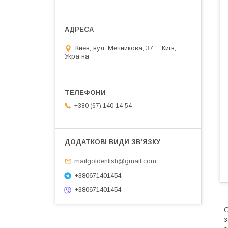
Киев, вул. Мечникова, 37. ., Київ,
Україна
+380 (67) 140-14-54
mailgoldenfish@gmail.com
+380671401454
+380671401454
G
з