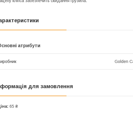
ацепу кліпса забезпечить скидання грузила.
арактеристики
Основні атрибути
иробник
Golden C
нформація для замовлення
іна:
65 ₴