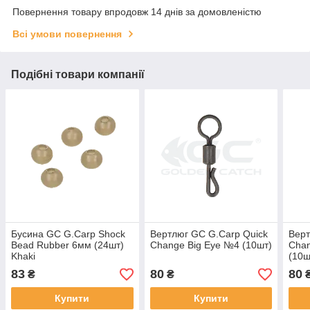
Повернення товару впродовж 14 днів за домовленістю
Всі умови повернення
Подібні товари компанії
Бусина GC G.Carp Shock
Вертлюг GC G.Carp Quick
Верт
Bead Rubber 6мм (24шт)
Change Big Eye №4 (10шт)
Chan
Khaki
(10ш
83
80
80
₴
₴
Купити
Купити