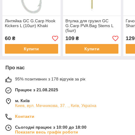
Лінтяйка GC G.Carp Hook
Втулка для грузил GC
Гачо
Kickers L (10шт) Khaki
G.Carp PVA Bag Stems L
Sha
(5шт)
60
109
129
₴
₴
Купити
Купити
Про нас
95% позитивних з 178 відгуків за рік
Працює з 21.08.2025
м. Київ
Киев, вул. Мечникова, 37. ., Київ, Україна
Контакти
Сьогодні працює з 10:00 до 18:00
Показати весь графік роботи