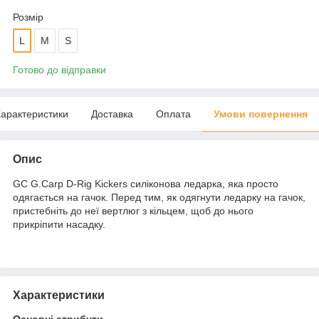
Розмір
L
M
S
Готово до відправки
арактеристики
Доставка
Оплата
Умови повернення
Опис
GC G.Carp D-Rig Kickers силіконова ледарка, яка просто
одягається на гачок. Перед тим, як одягнути ледарку на гачок,
пристебніть до неї вертлюг з кільцем, щоб до нього
прикріпити насадку.
Характеристики