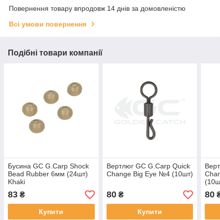
Повернення товару впродовж 14 днів за домовленістю
Всі умови повернення
Подібні товари компанії
Бусина GC G.Carp Shock
Вертлюг GC G.Carp Quick
Верт
Bead Rubber 6мм (24шт)
Change Big Eye №4 (10шт)
Chan
Khaki
(10ш
83
80
80
₴
₴
Купити
Купити