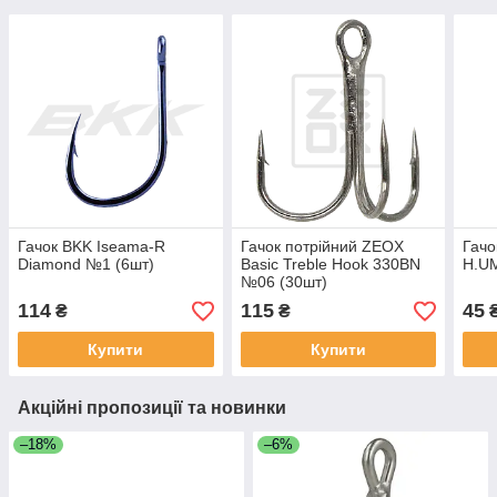
Гачок BKK Iseama-R
Гачок потрійний ZEOX
Гачо
Diamond №1 (6шт)
Basic Treble Hook 330BN
H.U
№06 (30шт)
114
115
45
₴
₴
Купити
Купити
Акційні пропозиції та новинки
–18%
–6%