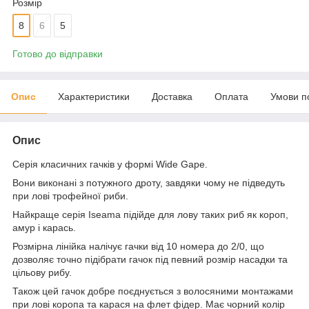
Розмір
8
6
5
Готово до відправки
Опис
Характеристики
Доставка
Оплата
Умови п
Опис
Серія класичних гачків у формі Wide Gape.
Вони виконані з потужного дроту, завдяки чому не підведуть
при лові трофейної риби.
Найкраще серія Iseama підійде для лову таких риб як короп,
амур і карась.
Розмірна лінійка налічує гачки від 10 номера до 2/0, що
дозволяє точно підібрати гачок під певний розмір насадки та
цільову рибу.
Також цей гачок добре поєднується з волосяними монтажами
при лові коропа та карася на флет фідер. Має чорний колір