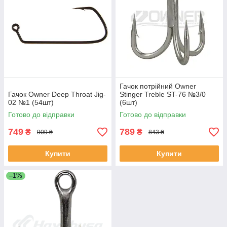
Гачок потрійний Owner
Гачок Owner Deep Throat Jig-
Stinger Treble ST-76 №3/0
02 №1 (54шт)
(6шт)
Готово до відправки
Готово до відправки
749
789
₴
₴
909 ₴
843 ₴
Купити
Купити
–1%