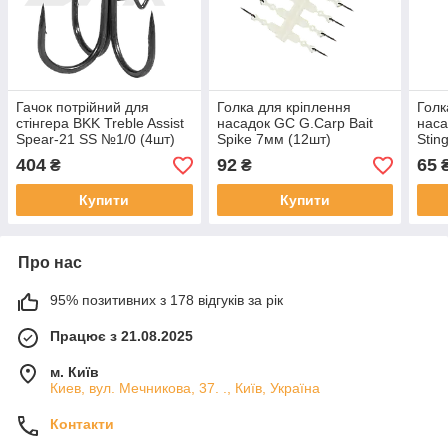
Гачок потрійний для
Голка для кріплення
Голк
стінгера BKK Treble Assist
насадок GC G.Carp Bait
наса
Spear-21 SS №1/0 (4шт)
Spike 7мм (12шт)
Stin
404
92
65
₴
₴
Купити
Купити
Про нас
95% позитивних з 178 відгуків за рік
Працює з 21.08.2025
м. Київ
Киев, вул. Мечникова, 37. ., Київ, Україна
Контакти