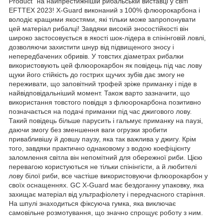
Product" на найпрестижнішій рибальській виставці у світі
EFTTEX 2023! X-Guard виконаний з 100% флюорокарбона і
володіє кращими якостями, які тільки може запропонувати
цей матеріал рибалці! Завдяки високій зносостійкості він
широко застосовується в якості шок-лідера в спінінговій ловлі,
дозволяючи захистити шнур від підвищеного зносу і
непередбачених обривів. У товстих діаметрах рибалки
використовують цей флюорокарбон як повідець під час лову
щуки його стійкість до гострих щучих зубів дає змогу не
переживати, що заповітний трофей зріже приманку і піде в
найвідповідальніший момент. Також варто зазначити, що
використання товстого повідця з флюорокарбона позитивно
позначається на подачі приманки під час джигового лову.
Такий повідець більше парусить і гальмує приманку на паузі,
даючи змогу без зменшення ваги огрузки зробити
привабливішу й довшу паузу, яка так важлива у джигу. Крім
того, завдяки практично однаковому з водою коефіцієнту
заломлення світла він непомітний для обережної риби. Цією
перевагою користуються не тільки спінінгісти, а й любителі
лову білої риби, все частіше використовуючи флюорокарбон у
своїх оснащеннях. GC X-Guard має бездоганну упаковку, яка
захищає матеріал від ультрафіолету і передчасного старіння.
На шпулі знаходиться фіксуюча гумка, яка виключає
самовільне розмотування, що значно спрощує роботу з ним.