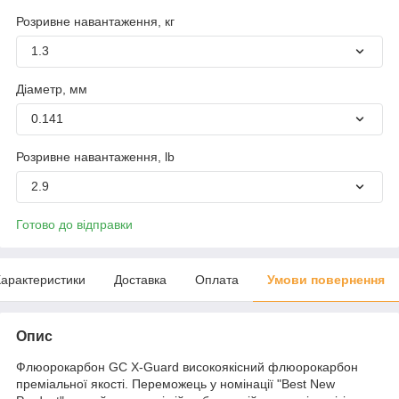
Розривне навантаження, кг
1.3
Діаметр, мм
0.141
Розривне навантаження, lb
2.9
Готово до відправки
арактеристики
Доставка
Оплата
Умови повернення
Опис
Флюорокарбон GC X-Guard високоякісний флюорокарбон
преміальної якості. Переможець у номінації "Best New