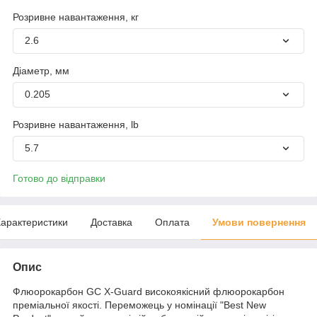
Розривне навантаження, кг
2.6
Діаметр, мм
0.205
Розривне навантаження, lb
5.7
Готово до відправки
арактеристики
Доставка
Оплата
Умови повернення
Опис
Флюорокарбон GC X-Guard високоякісний флюорокарбон
преміальної якості. Переможець у номінації "Best New