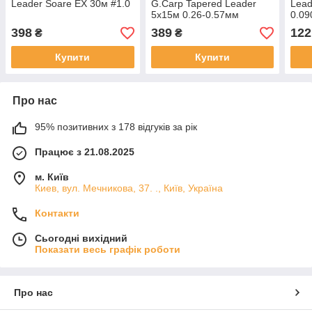
Leader Soare EX 30м #1.0
G.Carp Tapered Leader
Lead
5x15м 0.26-0.57мм
0.0
398
389
122
₴
₴
Купити
Купити
Про нас
95% позитивних з 178 відгуків за рік
Працює з 21.08.2025
м. Київ
Киев, вул. Мечникова, 37. ., Київ, Україна
Контакти
Сьогодні вихідний
Показати весь графік роботи
Про нас