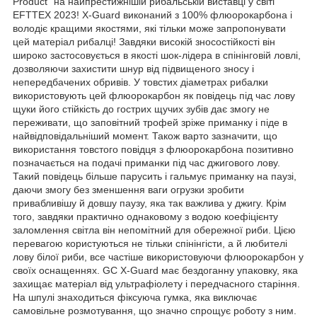
Product" на найпрестижнішій рибальській виставці у світі
EFTTEX 2023! X-Guard виконаний з 100% флюорокарбона і
володіє кращими якостями, які тільки може запропонувати
цей матеріал рибалці! Завдяки високій зносостійкості він
широко застосовується в якості шок-лідера в спінінговій ловлі,
дозволяючи захистити шнур від підвищеного зносу і
непередбачених обривів. У товстих діаметрах рибалки
використовують цей флюорокарбон як повідець під час лову
щуки його стійкість до гострих щучих зубів дає змогу не
переживати, що заповітний трофей зріже приманку і піде в
найвідповідальніший момент. Також варто зазначити, що
використання товстого повідця з флюорокарбона позитивно
позначається на подачі приманки під час джигового лову.
Такий повідець більше парусить і гальмує приманку на паузі,
даючи змогу без зменшення ваги огрузки зробити
привабливішу й довшу паузу, яка так важлива у джигу. Крім
того, завдяки практично однаковому з водою коефіцієнту
заломлення світла він непомітний для обережної риби. Цією
перевагою користуються не тільки спінінгісти, а й любителі
лову білої риби, все частіше використовуючи флюорокарбон у
своїх оснащеннях. GC X-Guard має бездоганну упаковку, яка
захищає матеріал від ультрафіолету і передчасного старіння.
На шпулі знаходиться фіксуюча гумка, яка виключає
самовільне розмотування, що значно спрощує роботу з ним.