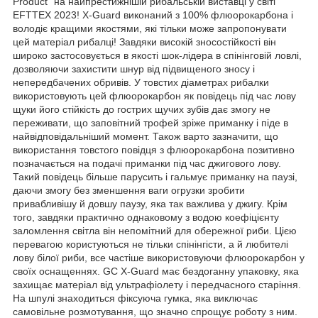
Product" на найпрестижнішій рибальській виставці у світі
EFTTEX 2023! X-Guard виконаний з 100% флюорокарбона і
володіє кращими якостями, які тільки може запропонувати
цей матеріал рибалці! Завдяки високій зносостійкості він
широко застосовується в якості шок-лідера в спінінговій ловлі,
дозволяючи захистити шнур від підвищеного зносу і
непередбачених обривів. У товстих діаметрах рибалки
використовують цей флюорокарбон як повідець під час лову
щуки його стійкість до гострих щучих зубів дає змогу не
переживати, що заповітний трофей зріже приманку і піде в
найвідповідальніший момент. Також варто зазначити, що
використання товстого повідця з флюорокарбона позитивно
позначається на подачі приманки під час джигового лову.
Такий повідець більше парусить і гальмує приманку на паузі,
даючи змогу без зменшення ваги огрузки зробити
привабливішу й довшу паузу, яка так важлива у джигу. Крім
того, завдяки практично однаковому з водою коефіцієнту
заломлення світла він непомітний для обережної риби. Цією
перевагою користуються не тільки спінінгісти, а й любителі
лову білої риби, все частіше використовуючи флюорокарбон у
своїх оснащеннях. GC X-Guard має бездоганну упаковку, яка
захищає матеріал від ультрафіолету і передчасного старіння.
На шпулі знаходиться фіксуюча гумка, яка виключає
самовільне розмотування, що значно спрощує роботу з ним.