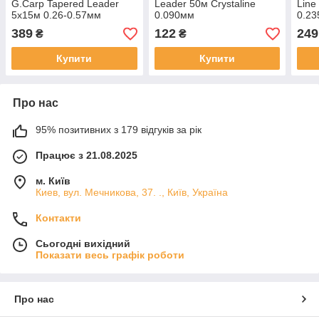
G.Carp Tapered Leader
Leader 50м Crystaline
Line
5x15м 0.26-0.57мм
0.090мм
0.23
389
122
249
₴
₴
Купити
Купити
Про нас
95% позитивних з 179 відгуків за рік
Працює з 21.08.2025
м. Київ
Киев, вул. Мечникова, 37. ., Київ, Україна
Контакти
Сьогодні вихідний
Показати весь графік роботи
Про нас