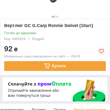
Вертлюг GC G.Carp Ronnie Swivel (10шт)
Готово до відправки
Код: 4465014
Роздріб
92
₴
Мінімальна сума замовлення на сайті — 250 ₴
Купити
арактеристики
Доставка
Оплата
Умови повернення