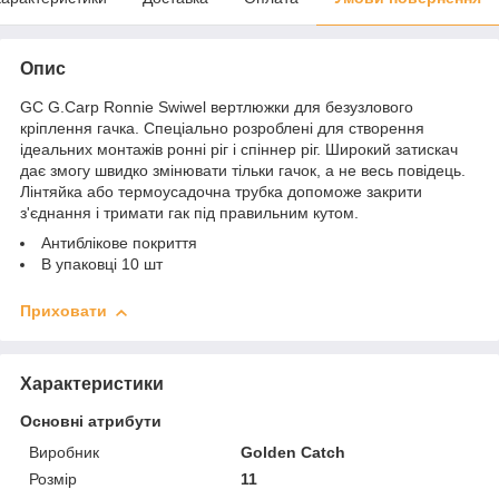
Опис
GC G.Carp Ronnie Swiwel вертлюжки для безузлового
кріплення гачка. Спеціально розроблені для створення
ідеальних монтажів ронні ріг і спіннер ріг. Широкий затискач
дає змогу швидко змінювати тільки гачок, а не весь повідець.
Лінтяйка або термоусадочна трубка допоможе закрити
з'єднання і тримати гак під правильним кутом.
Антиблікове покриття
В упаковці 10 шт
Приховати
Характеристики
Основні атрибути
Виробник
Golden Catch
Розмір
11