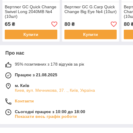
Вертлюг GC Quick Change
Вертлюг GC G.Carp Quick
Верт
Swivel Long 2040MB №4
Change Big Eye №4 (10шт)
Chan
(10шт)
(10ш
65
80
80
₴
₴
Купити
Купити
Про нас
95% позитивних з 178 відгуків за рік
Працює з 21.08.2025
м. Київ
Киев, вул. Мечникова, 37. ., Київ, Україна
Контакти
Сьогодні працює з 10:00 до 18:00
Показати весь графік роботи