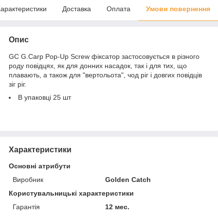
арактеристики
Доставка
Оплата
Умови повернення
Опис
GC G.Carp Pop-Up Screw фіксатор застосовується в різного
роду повідцях, як для донних насадок, так і для тих, що
плавають, а також для "вертольота", чод ріг і довгих повідців
зіг ріг.
В упаковці 25 шт
Характеристики
Основні атрибути
Виробник
Golden Catch
Користувальницькі характеристики
Гарантія
12 мес.