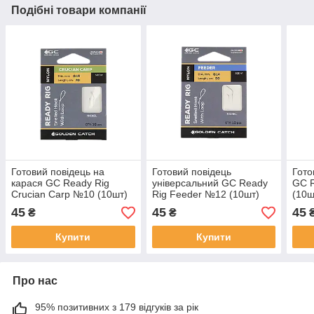
Подібні товари компанії
Готовий повідець на
Готовий повідець
Гото
карася GC Ready Rig
універсальний GC Ready
GC 
Crucian Carp №10 (10шт)
Rig Feeder №12 (10шт)
(10ш
45
45
45
₴
₴
Купити
Купити
Про нас
95% позитивних з 179 відгуків за рік