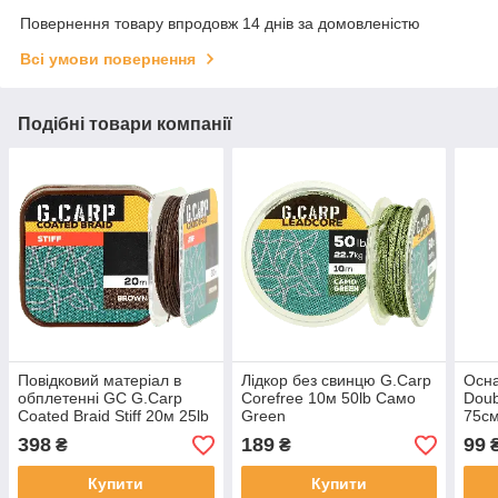
Повернення товару впродовж 14 днів за домовленістю
Всі умови повернення
Подібні товари компанії
Повідковий матеріал в
Лідкор без свинцю G.Carp
Осн
обплетенні GC G.Carp
Corefree 10м 50lb Caмo
Doub
Coated Braid Stiff 20м 25lb
Green
75см
Brown
Gre
398
189
99
₴
₴
Купити
Купити