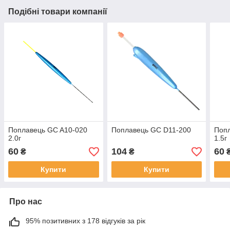
Подібні товари компанії
Поплавець GC A10-020
Поплавець GC D11-200
Поп
2.0г
1.5г
60
104
60
₴
₴
Купити
Купити
Про нас
95% позитивних з 178 відгуків за рік