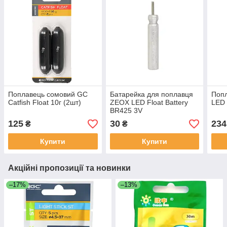
Поплавець сомовий GC
Батарейка для поплавця
Попл
Catfish Float 10г (2шт)
ZEOX LED Float Battery
LED 
BR425 3V
125
30
234
₴
₴
Купити
Купити
Акційні пропозиції та новинки
–17%
–13%