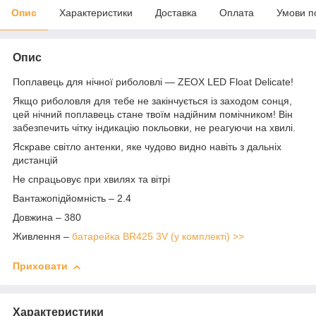
Опис
Характеристики
Доставка
Оплата
Умови п
Опис
Поплавець для нічної риболовлі — ZEOX LED Float Delicate!
Якщо риболовля для тебе не закінчується із заходом сонця,
цей нічний поплавець стане твоїм надійним помічником! Він
забезпечить чітку індикацію покльовки, не реагуючи на хвилі.
Яскраве світло антенки, яке чудово видно навіть з дальніх
дистанцій
Не спрацьовує при хвилях та вітрі
Вантажопідйомність – 2.4
Довжина – 380
Живлення –
батарейка BR425 3V (у комплекті) >>
Приховати
Характеристики