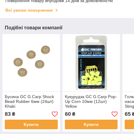
Повернення товару впродовж 14 днів за домовленістю
Всі умови повернення
Подібні товари компанії
Бусина GC G.Carp Shock
Кукурудза GC G.Carp Pop-
Голк
Bead Rubber 6мм (24шт)
Up Corn 10мм (12шт)
наса
Khaki
Yellow
Stin
83
60
65
₴
₴
Купити
Купити