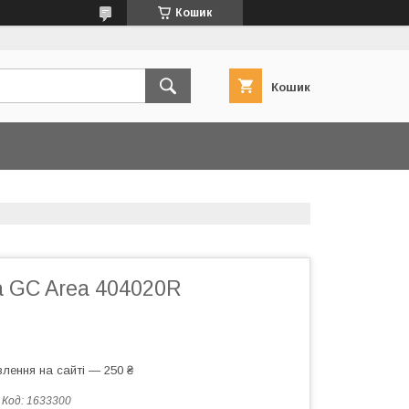
Кошик
Кошик
а GC Area 404020R
лення на сайті — 250 ₴
Код:
1633300