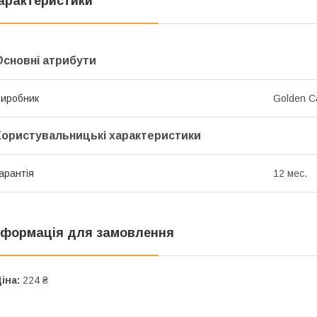
арактеристики
Основні атрибути
иробник
Golden C
Користувальницькі характеристики
арантія
12 мес.
нформація для замовлення
іна:
224 ₴