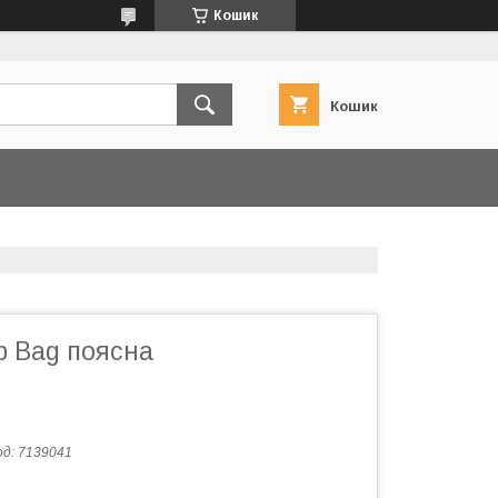
Кошик
Кошик
p Bag поясна
од:
7139041