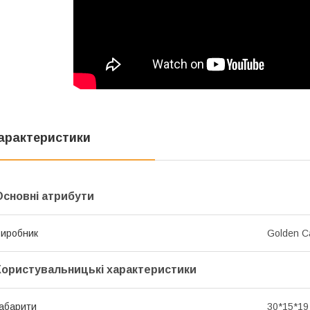
арактеристики
Основні атрибути
иробник
Golden C
Користувальницькі характеристики
абарити
30*15*19