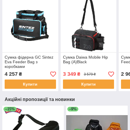
Сумка фідерна GC Sintez
Сумка Daiwa Mobile Hip
Сумк
Eva Feeder Bag з
Bag (A)Black
Feed
коробками
4 257
3 349
2 9
₴
₴
3 579 ₴
Купити
Купити
Акційні пропозиції та новинки
–15%
–9%