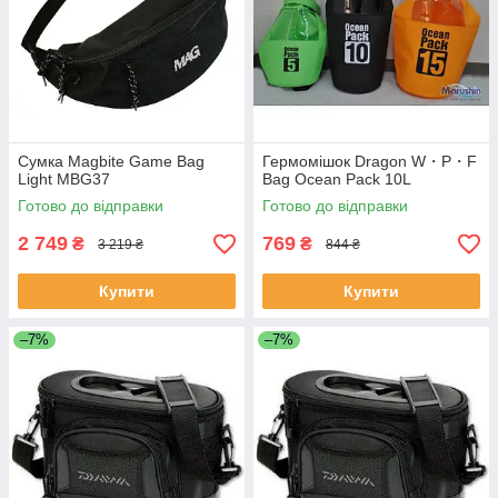
Сумка Magbite Game Bag
Гермомішок Dragon W・P・F
Light MBG37
Bag Ocean Pack 10L
Готово до відправки
Готово до відправки
2 749
769
₴
₴
3 219 ₴
844 ₴
Купити
Купити
–7%
–7%