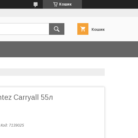
Кошик
Кошик
tez Carryall 55л
Код:
7139025