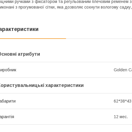
іцними ручками з фіксатором та регульованим плечовим ременем з 
иконані з прогумованої сітки, яка дозволяє сохнути вологому садку
арактеристики
Основні атрибути
иробник
Golden C
Користувальницькі характеристики
абарити
62*38*43
арантія
12 мес.