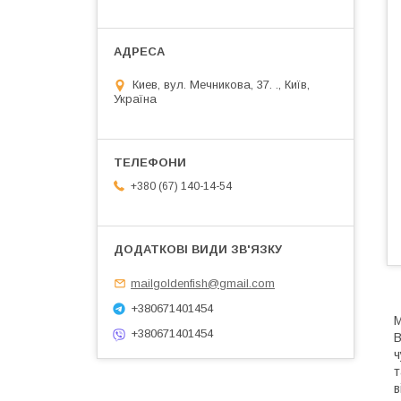
Киев, вул. Мечникова, 37. ., Київ,
Україна
+380 (67) 140-14-54
mailgoldenfish@gmail.com
+380671401454
М
+380671401454
В
ч
т
в