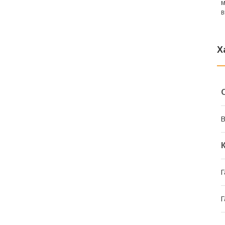
м
в
Х
В
Г
Г