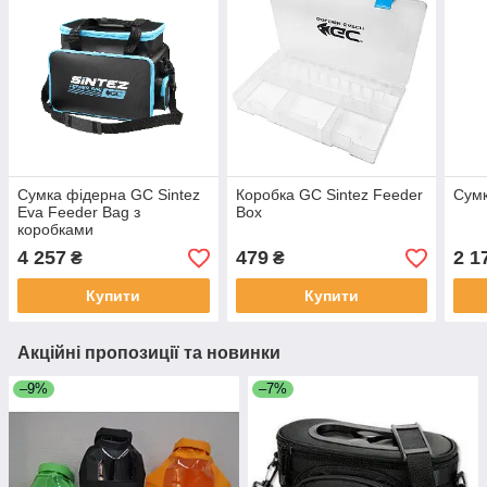
Сумка фідерна GC Sintez
Коробка GC Sintez Feeder
Сумк
Eva Feeder Bag з
Box
коробками
4 257
479
2 1
₴
₴
Купити
Купити
Акційні пропозиції та новинки
–9%
–7%