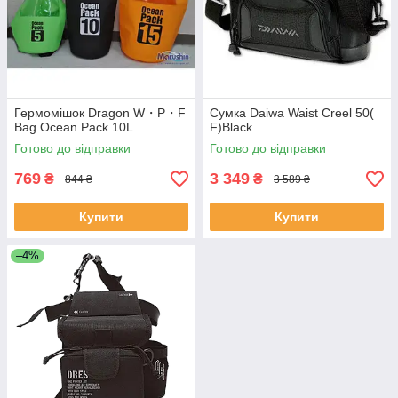
Гермомішок Dragon W・P・F
Сумка Daiwa Waist Creel 50(
Bag Ocean Pack 10L
F)Black
Готово до відправки
Готово до відправки
769
3 349
₴
₴
844 ₴
3 589 ₴
Купити
Купити
–4%