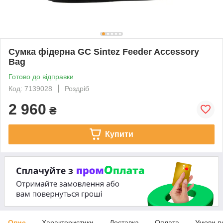
Сумка фідерна GC Sintez Feeder Accessory
Bag
Готово до відправки
Код: 7139028
Роздріб
2 960
₴
Купити
Опис
Характеристики
Доставка
Оплата
Умови п