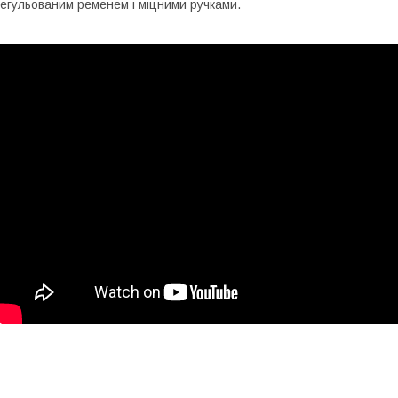
егульованим ременем і міцними ручками.