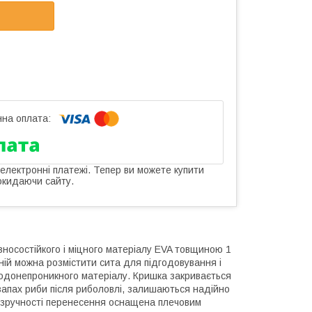
 електронні платежі. Тепер ви можете купити
окидаючи сайту.
зносостійкого і міцного матеріалу EVA товщиною 1
 ній можна розмістити сита для підгодовування і
одонепроникного матеріалу. Кришка закривається
 запах риби після риболовлі, залишаються надійно
я зручності перенесення оснащена плечовим