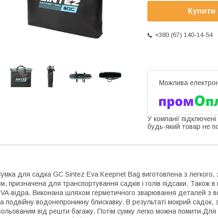
Купити
+380 (67) 140-14-54
У компанії підключені
будь-який товар не п
умка для садка GC Sintez Eva Keepnet Bag виготовлена з легкого, 
м, призначена для транспортування садків і голів підсаки. Також в
VA-відра. Виконана шляхом герметичного зварювання деталей з в
а подвійну водонепроникну блискавку. В результаті мокрий садок,
зольованим від решти багажу. Потім сумку легко можна помити.Дл