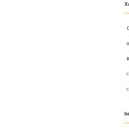
Х
В
Г
Г
І