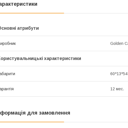
арактеристики
Основні атрибути
иробник
Golden C
Користувальницькі характеристики
абарити
60*13*54
арантія
12 мес.
нформація для замовлення