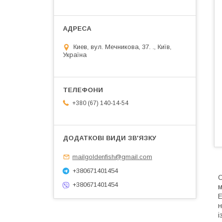
Киев, вул. Мечникова, 37. ., Київ,
Україна
+380 (67) 140-14-54
mailgoldenfish@gmail.com
+380671401454
С
+380671401454
м
E
н
і