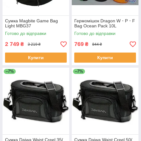
Сумка Magbite Game Bag
Гермомішок Dragon W・P・F
Light MBG37
Bag Ocean Pack 10L
Готово до відправки
Готово до відправки
2 749
769
₴
₴
3 219 ₴
844 ₴
Купити
Купити
–7%
–7%
Сумка Daiwa Waist Creel 35(
Сумка Daiwa Waist Creel 50(