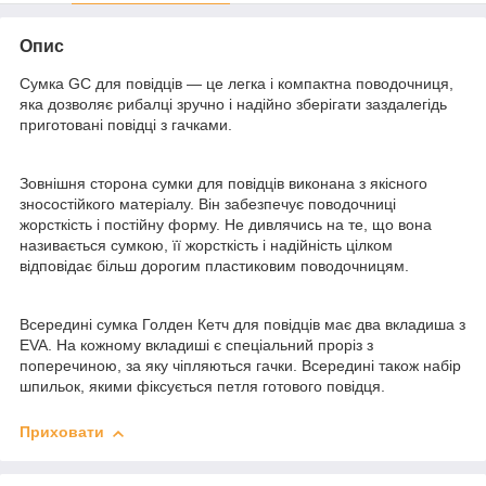
Опис
Сумка GC для повідців — це легка і компактна поводочниця,
яка дозволяє рибалці зручно і надійно зберігати заздалегідь
приготовані повідці з гачками.
Зовнішня сторона сумки для повідців виконана з якісного
зносостійкого матеріалу. Він забезпечує поводочниці
жорсткість і постійну форму. Не дивлячись на те, що вона
називається сумкою, її жорсткість і надійність цілком
відповідає більш дорогим пластиковим поводочницям.
Всередині сумка Голден Кетч для повідців має два вкладиша з
EVA. На кожному вкладиші є спеціальний проріз з
поперечиною, за яку чіпляються гачки. Всередині також набір
шпильок, якими фіксується петля готового повідця.
Приховати