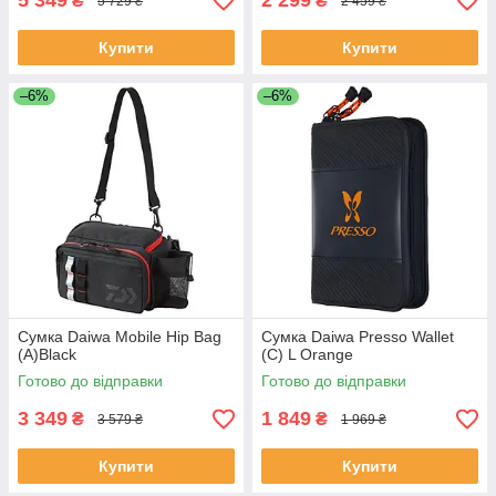
5 349
2 299
₴
₴
5 729 ₴
2 459 ₴
Купити
Купити
–6%
–6%
Сумка Daiwa Mobile Hip Bag
Сумка Daiwa Presso Wallet
(A)Black
(C) L Orange
Готово до відправки
Готово до відправки
3 349
1 849
₴
₴
3 579 ₴
1 969 ₴
Купити
Купити