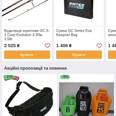
Вудилище коропове GC X-
Сумка GC Sintez Eva
Сумк
3 Carp Evolution 3.30м
Keepnet Bag
аксе
3.5lb
2 525
1 406
1 4
₴
₴
Купити
Купити
Акційні пропозиції та новинки
–15%
–9%