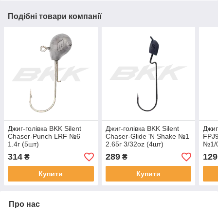
Подібні товари компанії
Джиг-голівка BKK Silent
Джиг-голівка BKK Silent
Джиг
Chaser-Punch LRF №6
Chaser-Glide 'N Shake №1
FPJ9
1.4г (5шт)
2.65г 3/32oz (4шт)
№1/
314
289
129
₴
₴
Купити
Купити
Про нас