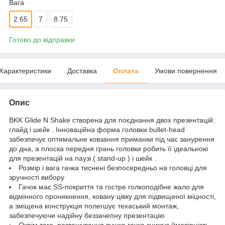
Вага
2.65
7
8.75
Готово до відправки
Характеристики
Доставка
Оплата
Умови повернення
Опис
BKK Glide N Shake створена для поєднання двох презентацій:
глайд і шейк . Інноваційна форма головки bullet-head
забезпечує оптимальне ковзання приманки під час занурення
до дна, а плоска передня грань головки робить її ідеальною
для презентацій на паузі ( stand-up ) і шейк .
Розмір і вага гачка тиснені безпосередньо на головці для
зручності вибору
Гачок має SS-покриття та гостре голкоподібне жало для
відмінного проникнення, ковану цівку для підвищеної міцності,
а зміщена конструкція полегшує техаський монтаж,
забезпечуючи надійну беззачепну презентацію