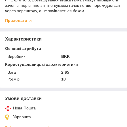
Окрім того, розташування вушка гачка знижує ймовірність
зачепів: порівняно з inline-вушком гачок легше перекидається
через перешкоду, а не зачіпляється боком
Приховати
Характеристики
Основні атрибути
Виробник
BKK
Користувальницькі характеристики
Вага
2.65
Розмір
10
Умови доставки
Нова Пошта
Укрпошта