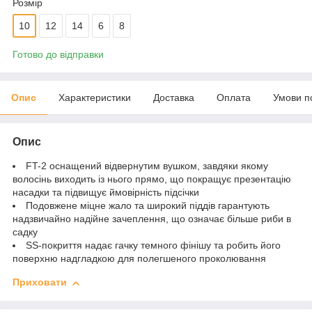
Розмір
10
12
14
6
8
Готово до відправки
Опис
Характеристики
Доставка
Оплата
Умови п
Опис
FT-2 оснащений відвернутим вушком, завдяки якому
волосінь виходить із нього прямо, що покращує презентацію
насадки та підвищує ймовірність підсічки
Подовжене міцне жало та широкий піддів гарантують
надзвичайно надійне зачеплення, що означає більше риби в
садку
SS-покриття надає гачку темного фінішу та робить його
поверхню надгладкою для полегшеного проколювання
Приховати