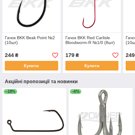
Гачок BKK Beak Point №2
Гачок BKK Red Carlisle
Гачо
(10шт)
Bloodworm-R №1/0 (8шт)
(10ш
244
179
249
₴
₴
Купити
Купити
Акційні пропозиції та новинки
–18%
–6%