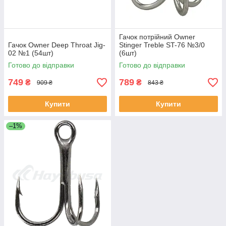
Гачок потрійний Owner
Гачок Owner Deep Throat Jig-
Stinger Treble ST-76 №3/0
02 №1 (54шт)
(6шт)
Готово до відправки
Готово до відправки
749
789
₴
₴
909 ₴
843 ₴
Купити
Купити
–1%