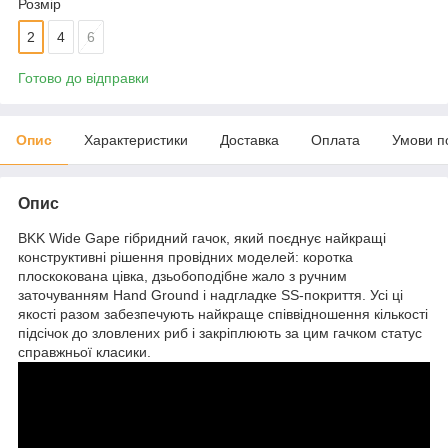
Розмір
2
4
6
Готово до відправки
Опис
Характеристики
Доставка
Оплата
Умови п
Опис
BKK Wide Gape гібридний гачок, який поєднує найкращі
конструктивні рішення провідних моделей: коротка
плоскокована цівка, дзьобоподібне жало з ручним
заточуванням Hand Ground і надгладке SS-покриття. Усі ці
якості разом забезпечують найкраще співвідношення кількості
підсічок до зловлених риб і закріплюють за цим гачком статус
справжньої класики.