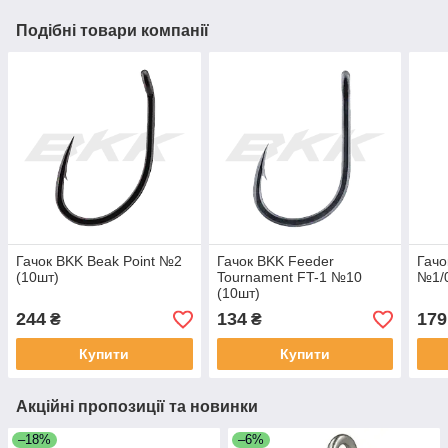
Подібні товари компанії
Гачок BKK Beak Point №2
Гачок BKK Feeder
Гачо
(10шт)
Tournament FT-1 №10
№1/0
(10шт)
244
134
179
₴
₴
Купити
Купити
Акційні пропозиції та новинки
–18%
–6%