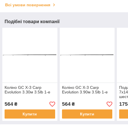
Всі умови повернення
Подібні товари компанії
Коліно GC X-3 Carp
Коліно GC X-3 Carp
Подш
Evolution 3.30м 3.5lb 1-е
Evolution 3.90м 3.5lb 1-е
7x1
шест
564
564
175
₴
₴
Купити
Купити