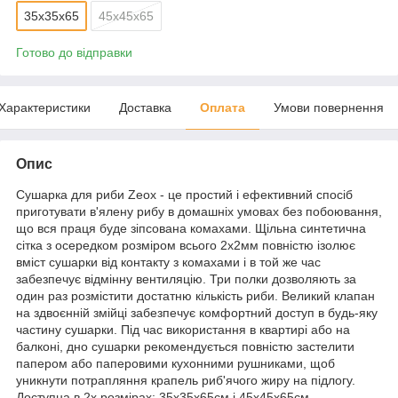
35х35х65
45х45х65
Готово до відправки
Характеристики
Доставка
Оплата
Умови повернення
Опис
Сушарка для риби Zeox - це простий і ефективний спосіб
приготувати в'ялену рибу в домашніх умовах без побоювання,
що вся праця буде зіпсована комахами. Щільна синтетична
сітка з осередком розміром всього 2х2мм повністю ізолює
вміст сушарки від контакту з комахами і в той же час
забезпечує відмінну вентиляцію. Три полки дозволяють за
один раз розмістити достатню кількість риби. Великий клапан
на здвоєнній змійці забезпечує комфортний доступ в будь-яку
частину сушарки. Під час використання в квартирі або на
балконі, дно сушарки рекомендується повністю застелити
папером або паперовими кухонними рушниками, щоб
уникнути потрапляння крапель риб'ячого жиру на підлогу.
Доступна в 2х розмірах: 35х35х65см і 45х45х65см