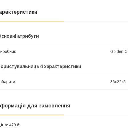
арактеристики
Основні атрибути
иробник
Golden C
Користувальницькі характеристики
абарити
36x22x5
нформація для замовлення
іна:
479 ₴