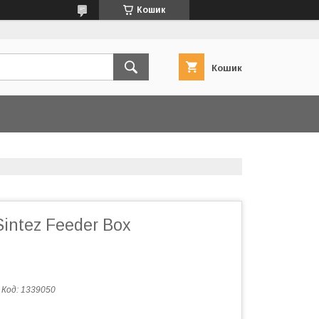
Кошик
Кошик
intez Feeder Box
Код:
1339050