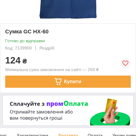
Сумка GC HX-60
Готово до відправки
Код: 7139900
Роздріб
124
₴
Мінімальна сума замовлення на сайті — 250 ₴
Купити
пис
Характеристики
Доставка
Оплата
Умови пове