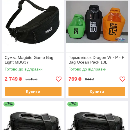
Сумка Magbite Game Bag
Гермомішок Dragon W・P・F
Light MBG37
Bag Ocean Pack 10L
Готово до відправки
Готово до відправки
2 749
769
₴
₴
3 219 ₴
844 ₴
Купити
Купити
–7%
–7%