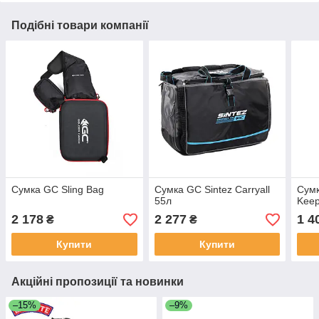
Подібні товари компанії
Сумка GC Sling Bag
Сумка GC Sintez Carryall
Сумк
55л
Keep
2 178
2 277
1 4
₴
₴
Купити
Купити
Акційні пропозиції та новинки
–15%
–9%