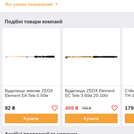
Всі умови повернення
Подібні товари компанії
Вудилище зимове ZEOX
Вудилище ZEOX Element
Стій
Element EA Tele 0.50м
EС Tele 3.60м 20-100г
TH-
92
469
179
₴
₴
750 ₴
Купити
Купити