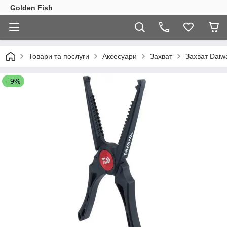
Golden Fish
Товари та послуги
Аксесуари
Захват
Захват Daiw
–9%