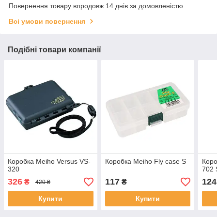
Повернення товару впродовж 14 днів за домовленістю
Всі умови повернення
Подібні товари компанії
Коробка Meiho Versus VS-
Коробка Meiho Fly case S
Коро
320
702 
326
117
124
₴
₴
420 ₴
Купити
Купити