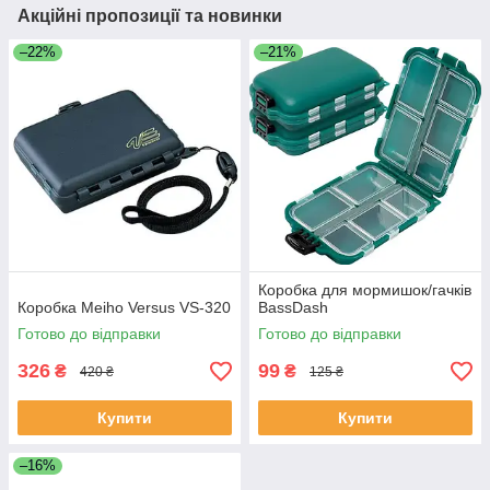
Акційні пропозиції та новинки
–22%
–21%
Коробка для мормишок/гачків
Коробка Meiho Versus VS-320
BassDash
Готово до відправки
Готово до відправки
326
99
₴
₴
420 ₴
125 ₴
Купити
Купити
–16%