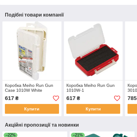
Подібні товари компанії
Коробка Meiho Run Gun
Коробка Meiho Run Gun
Коро
Case 1010W White
1010W-1
301
617
617
785
₴
₴
Купити
Купити
Акційні пропозиції та новинки
–22%
–21%