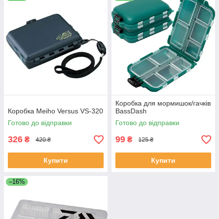
Коробка для мормишок/гачків
Коробка Meiho Versus VS-320
BassDash
Готово до відправки
Готово до відправки
326
99
₴
₴
420 ₴
125 ₴
Купити
Купити
–16%