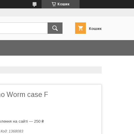
Кошик
Кошик
ho Worm case F
лення на сайті — 250 ₴
Код:
1368083