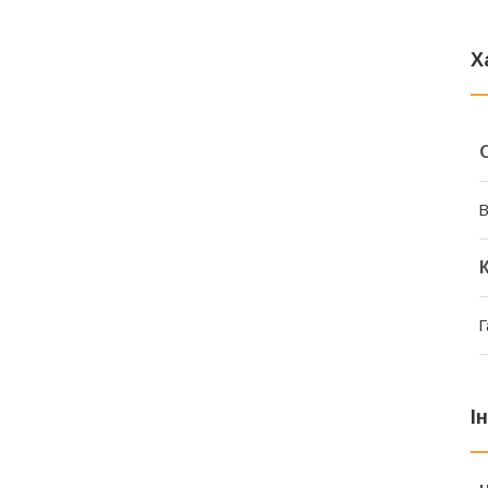
Х
В
Г
І