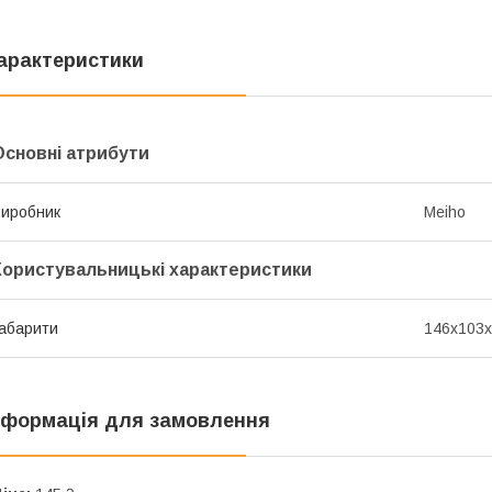
арактеристики
Основні атрибути
иробник
Meiho
Користувальницькі характеристики
абарити
146х103
нформація для замовлення