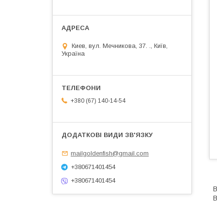
Киев, вул. Мечникова, 37. ., Київ,
Україна
+380 (67) 140-14-54
mailgoldenfish@gmail.com
+380671401454
+380671401454
В
В