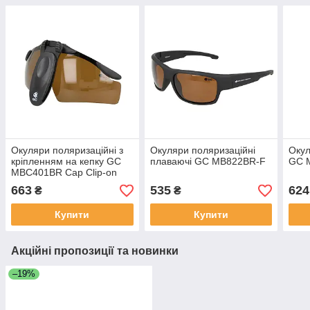
Окуляри поляризаційні з
Окуляри поляризаційні
Окул
кріпленням на кепку GC
плаваючі GC MB822BR-F
GC 
MBC401BR Cap Clip-on
663
535
624
₴
₴
Купити
Купити
Акційні пропозиції та новинки
–19%