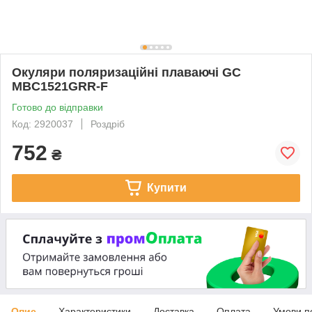
Окуляри поляризаційні плаваючі GC
MBC1521GRR-F
Готово до відправки
Код: 2920037
Роздріб
752
₴
Купити
Опис
Характеристики
Доставка
Оплата
Умови п