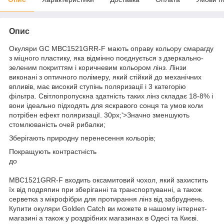
Опис
Окуляри GC MBC1521GRR-F мають оправу кольору смарагду
з міцного пластику, яка відмінно поєднується з дзеркально-
зеленим покриттям і коричневим кольором лінз. Лінзи
виконані з оптичного полімеру, який стійкий до механічних
впливів, має високий ступінь поляризації і 3 категорію
фільтра. Світлопропускна здатність таких лінз складає 18-8% і
вони ідеально підходять для яскравого сонця та умов коли
потрібен ефект поляризації. 30px;'>Значно зменшують
стомлюваність очей рибалки;
Зберігають природну перенесення кольорів;
Покращують контрастність
до
MBC1521GRR-F входить оксамитовий чохол, який захистить
їх від подряпин при зберіганні та транспортуванні, а також
серветка з мікрофібри для протирання лінз від забруднень.
Купити окуляри Golden Catch ви можете в нашому інтернет-
магазині а також у роздрібних магазинах в Одесі та Києві.