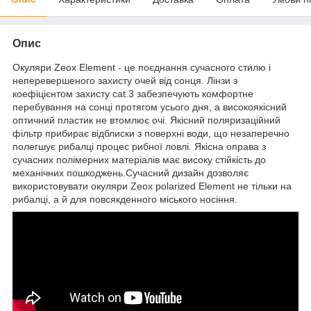
Опис
Окуляри Zeox Element - це поєднання сучасного стилю і
неперевершеного захисту очей від сонця. Лінзи з
коефіцієнтом захисту cat.3 забезпечують комфортне
перебування на сонці протягом усього дня, а високоякісний
оптичний пластик не втомлює очі. Якісний поляризаційний
фільтр прибирає відблиски з поверхні води, що незаперечно
полегшує рибалці процес рибної ловлі. Якісна оправа з
сучасних полімерних матеріалів має високу стійкість до
механічних пошкоджень.Сучасний дизайн дозволяє
використовувати окуляри Zeox polarized Element не тільки на
рибалці, а й для повсякденного міського носіння.