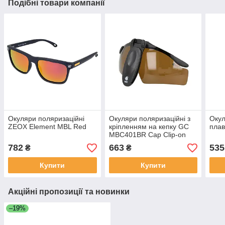
Подібні товари компанії
Окуляри поляризаційні
Окуляри поляризаційні з
Окул
ZEOX Element MBL Red
кріпленням на кепку GC
пла
MBC401BR Cap Clip-on
782
663
535
₴
₴
Купити
Купити
Акційні пропозиції та новинки
–19%