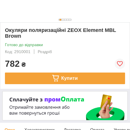
Окуляри поляризаційні ZEOX Element MBL
Brown
Готово до відправки
Код: 2910001
Роздріб
782
₴
Купити
Опис
Характеристики
Доставка
Оплата
Умови п